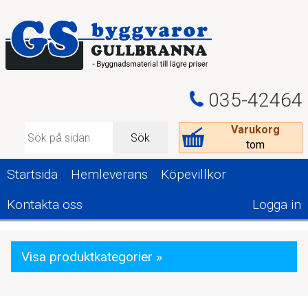
035-42464
Varukorg
Sök
tom
Startsida
Hemleverans
Köpevillkor
Kontakta oss
Logga in
Visa produktkategorier »