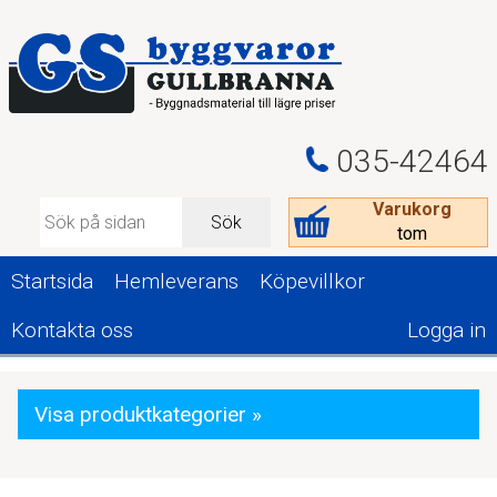
035-42464
Varukorg
Sök
tom
Startsida
Hemleverans
Köpevillkor
Kontakta oss
Logga in
Visa produktkategorier »