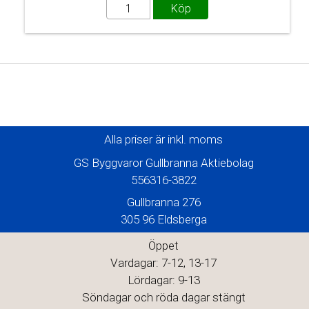
Alla priser är inkl. moms
GS Byggvaror Gullbranna Aktiebolag
556316-3822
Gullbranna 276
305 96 Eldsberga
Öppet
Vardagar: 7-12, 13-17
Lördagar: 9-13
Söndagar och röda dagar stängt