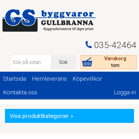
035-42464
Varukorg
Sök
tom
Startsida
Hemleverans
Köpevillkor
Kontakta oss
Logga in
Visa produktkategorier »