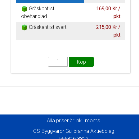
Gräskantlist
169,00 Kr /
obehandlad
pkt
Gräskantlist svart
215,00 Kr /
pkt
Alla priser är inkl. moms
GS Byggvaror Gullbranna Aktiebolag
556316-3822