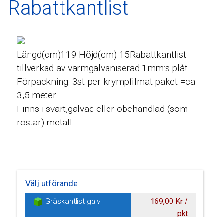
Rabattkantlist
Längd(cm)119 Höjd(cm) 15Rabattkantlist
tillverkad av varmgalvaniserad 1mm:s plåt.
Förpackning: 3st per krympfilmat paket =ca
3,5 meter
Finns i svart,galvad eller obehandlad (som
rostar) metall
Välj utförande
Gräskantlist galv
169,00 Kr /
pkt