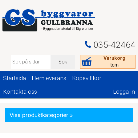
035-42464
Varukorg
Sök
tom
Startsida
Hemleverans
Köpevillkor
Kontakta oss
Logga in
Visa produktkategorier »