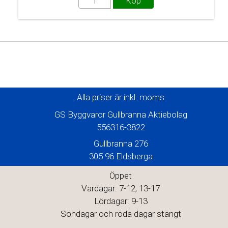
Alla priser är inkl. moms
GS Byggvaror Gullbranna Aktiebolag
556316-3822
Gullbranna 276
305 96 Eldsberga
Öppet
Vardagar: 7-12, 13-17
Lördagar: 9-13
Söndagar och röda dagar stängt