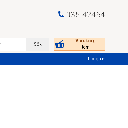
035-42464
Varukorg
Sök
tom
Logga in