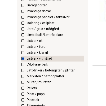
Garageportar
Invändiga dörrar
Invändiga paneler / takskivor
Isolering / cellplast
Jord / grus / trädgård
Limträbalk/Limträpelare
Listverk ek
Listverk furu
Listverk klarvit
Listverk vitmålad
LVL/Fanerbalk
Lättklinker / betongsten / plintar
Marksten / betongplattor
Murar / mursten
Pellets
Plast / papp
Plasttak
Skivmaterial