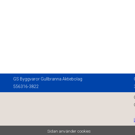
GS Byggvaror Gullbranna Aktiebolag
556316-3822
Sidan använder cookies