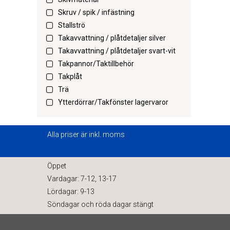
Skruv / spik / infästning
Stallströ
Takavvattning / plåtdetaljer silver
Takavvattning / plåtdetaljer svart-vit
Takpannor/Taktillbehör
Takplåt
Trä
Ytterdörrar/Takfönster lagervaror
Alla priser är inkl. moms
Öppet
Vardagar: 7-12, 13-17
Lördagar: 9-13
Söndagar och röda dagar stängt