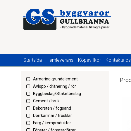
Startsida
Hemleverans
Köpevillkor
Kontakta os
Armering grundelement
Prod
Avlopp / dränering / rör
Byggbeslag/Staketbeslag
Cement / bruk
Dekorsten / fogsand
Dörrkarmar / trösklar
Färg / kemprodukter
Fönster / fönsterdörrar