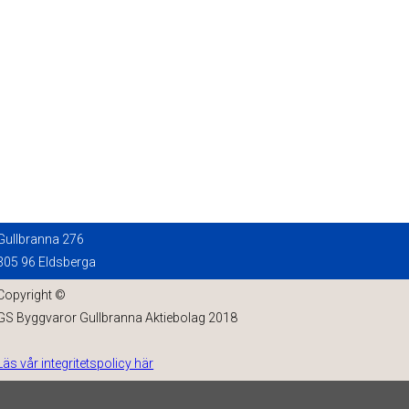
Gullbranna 276
305 96 Eldsberga
Copyright ©
GS Byggvaror Gullbranna Aktiebolag 2018
Läs vår integritetspolicy här