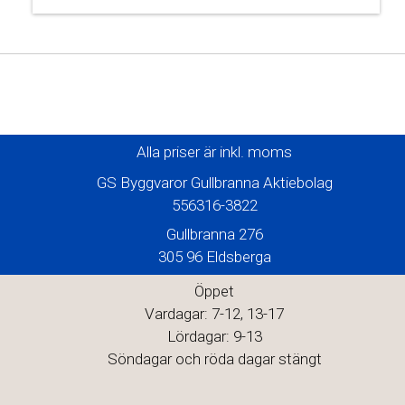
Alla priser är inkl. moms
GS Byggvaror Gullbranna Aktiebolag
556316-3822
Gullbranna 276
305 96 Eldsberga
Öppet
Vardagar: 7-12, 13-17
Lördagar: 9-13
Söndagar och röda dagar stängt