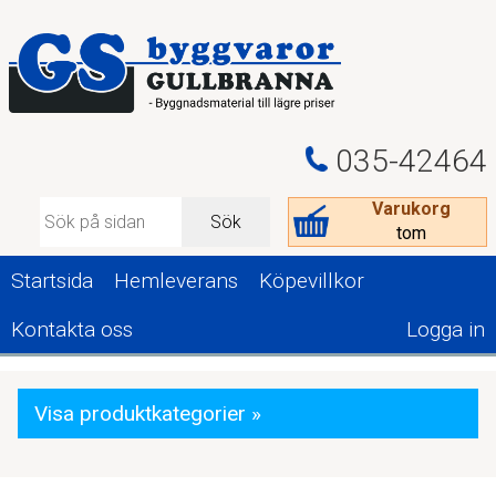
035-42464
Varukorg
Sök
tom
Startsida
Hemleverans
Köpevillkor
Kontakta oss
Logga in
Visa produktkategorier »