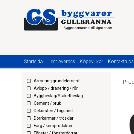
Startsida
Hemleverans
Köpevillkor
Kontakta os
Armering grundelement
Prod
Avlopp / dränering / rör
Byggbeslag/Staketbeslag
Cement / bruk
Dekorsten / fogsand
Dörrkarmar / trösklar
Färg / kemprodukter
Fönster / fönsterdörrar