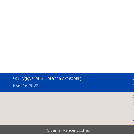
GS Byggvaror Gullbranna Aktiebolag
556316-3822
Sidan använder cookies