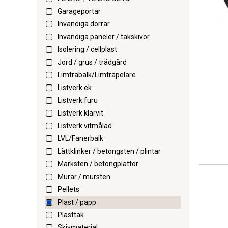
Garageportar
Invändiga dörrar
Invändiga paneler / takskivor
Isolering / cellplast
Jord / grus / trädgård
Limträbalk/Limträpelare
Listverk ek
Listverk furu
Listverk klarvit
Listverk vitmålad
LVL/Fanerbalk
Lättklinker / betongsten / plintar
Marksten / betongplattor
Murar / mursten
Pellets
Plast / papp
Plasttak
Skivmaterial