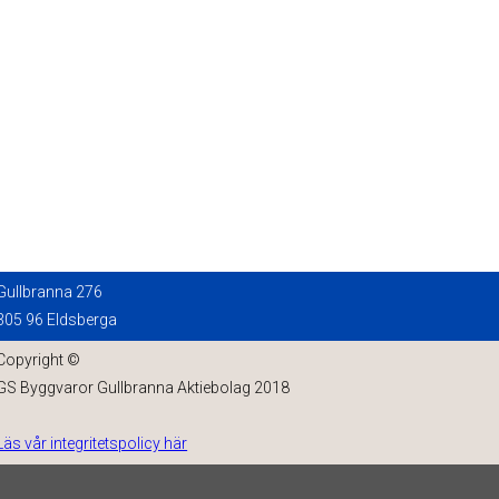
Gullbranna 276
305 96 Eldsberga
Copyright ©
GS Byggvaror Gullbranna Aktiebolag 2018
Läs vår integritetspolicy här