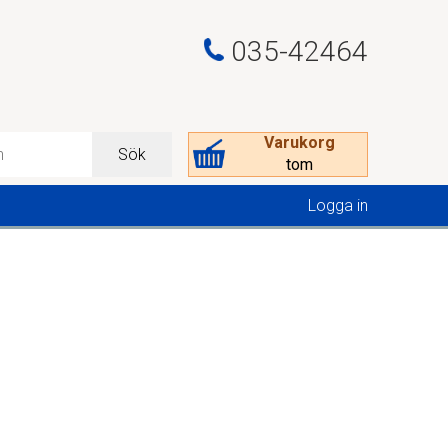
035-42464
Varukorg
Sök
tom
Logga in