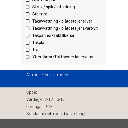
Skruv / spik / infästning
Stallströ
Takavvattning / plåtdetaljer silver
Takavvattning / plåtdetaljer svart-vit
Takpannor/Taktillbehör
Takplåt
Trä
Ytterdörrar/Takfönster lagervaror
Alla priser är inkl. moms
Öppet
Vardagar: 7-12, 13-17
Lördagar: 9-13
Söndagar och röda dagar stängt