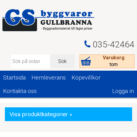
035-42464
Varukorg
Sök
tom
Startsida
Hemleverans
Köpevillkor
Kontakta oss
Logga in
Visa produktkategorier »