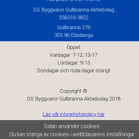
GS Byggvaror Gullbranna Aktiebolag
556316-3822
Gullbranna 276
305 96 Eldsberga
Öppet
Vardagar: 7-12, 13-17
Lördagar: 9-13
Söndagar och röda dagar stängt
Copyright ©
GS Byggvaror Gullbranna Aktiebolag 2018
Läs vår integritetspolicy här
Sidan använder cookies
Du kan stänga av cookies i webbläsarens inställningar