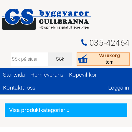
035-42464
Varukorg
Sök
tom
Startsida
Hemleverans
Köpevillkor
Kontakta oss
Logga in
Visa produktkategorier »