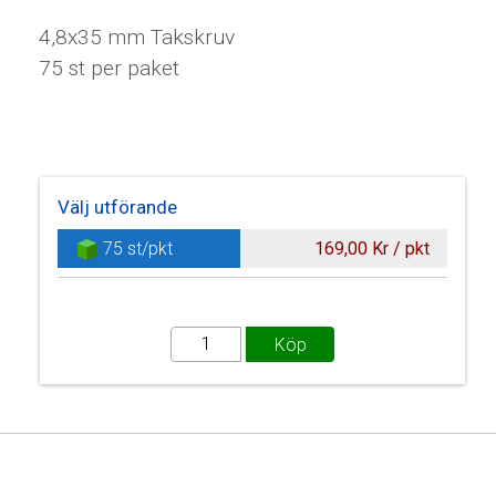
4,8x35 mm Takskruv
75 st per paket
Välj utförande
75 st/pkt
169,00 Kr / pkt