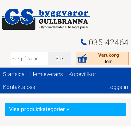
035-42464
Varukorg
Sök
tom
Startsida
Hemleverans
Köpevillkor
Kontakta oss
Logga in
Visa produktkategorier »