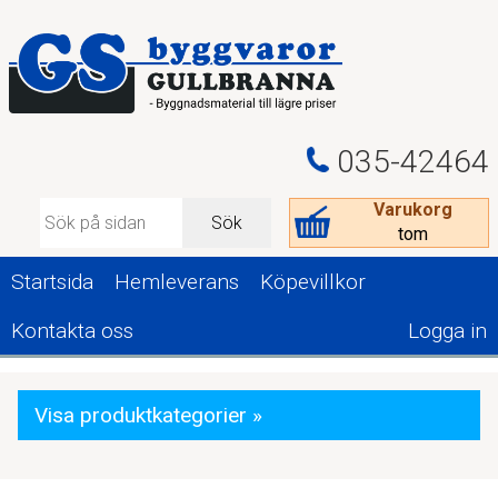
035-42464
Varukorg
Sök
tom
Startsida
Hemleverans
Köpevillkor
Kontakta oss
Logga in
Visa produktkategorier »