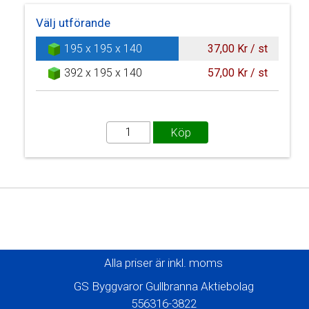
Välj utförande
195 x 195 x 140
37,00 Kr / st
392 x 195 x 140
57,00 Kr / st
Alla priser är inkl. moms
GS Byggvaror Gullbranna Aktiebolag
556316-3822