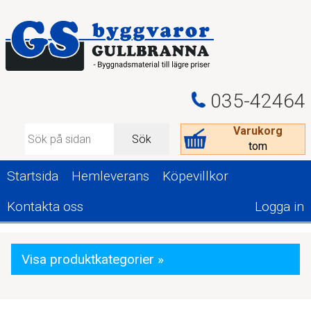
035-42464
Varukorg
Sök
tom
Startsida
Hemleverans
Köpevillkor
Kontakta oss
Logga in
Visa produktkategorier »