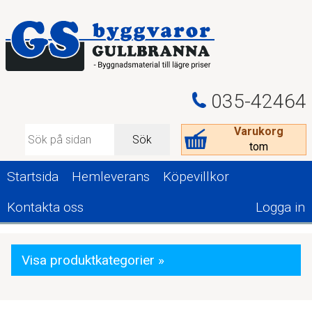
035-42464
Varukorg
Sök
tom
Startsida
Hemleverans
Köpevillkor
Kontakta oss
Logga in
Visa produktkategorier »