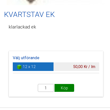
KVARTSTAV EK
klarlackad ek
Välj utförande
12 x 12
50,00 Kr / lm