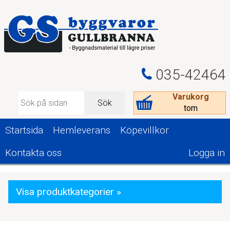
035-42464
Varukorg
Sök
tom
Startsida
Hemleverans
Köpevillkor
Kontakta oss
Logga in
Visa produktkategorier »