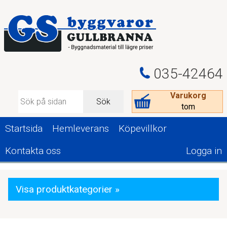
035-42464
Varukorg
Sök
tom
Startsida
Hemleverans
Köpevillkor
Kontakta oss
Logga in
Visa produktkategorier »