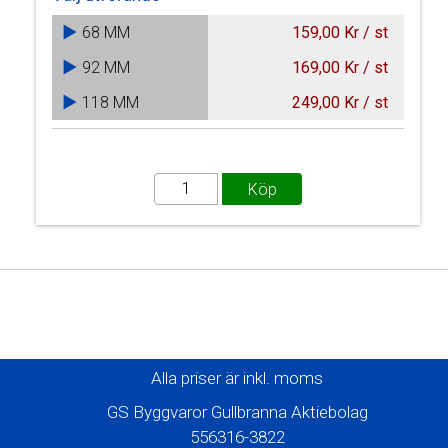
68 MM
159,00 Kr / st
92 MM
169,00 Kr / st
118 MM
249,00 Kr / st
Alla priser är inkl. moms
GS Byggvaror Gullbranna Aktiebolag
556316-3822